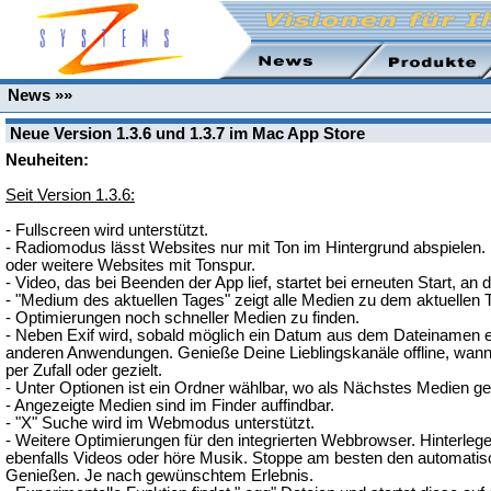
News »»
Neue Version 1.3.6 und 1.3.7 im Mac App Store
Neuheiten:
Seit Version 1.3.6:
- Fullscreen wird unterstützt.
- Radiomodus lässt Websites nur mit Ton im Hintergrund abspielen.
oder weitere Websites mit Tonspur.
- Video, das bei Beenden der App lief, startet bei erneuten Start, an 
- "Medium des aktuellen Tages" zeigt alle Medien zu dem aktuellen T
- Optimierungen noch schneller Medien zu finden.
- Neben Exif wird, sobald möglich ein Datum aus dem Dateinamen erm
anderen Anwendungen. Genieße Deine Lieblingskanäle offline, wa
per Zufall oder gezielt.
- Unter Optionen ist ein Ordner wählbar, wo als Nächstes Medien g
- Angezeigte Medien sind im Finder auffindbar.
- "X" Suche wird im Webmodus unterstützt.
- Weitere Optimierungen für den integrierten Webbrowser. Hinterle
ebenfalls Videos oder höre Musik. Stoppe am besten den automati
Genießen. Je nach gewünschtem Erlebnis.